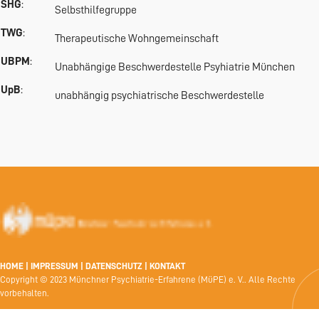
SHG
:
Selbsthilfegruppe
TWG
:
Therapeutische Wohngemeinschaft
UBPM
:
Unabhängige Beschwerdestelle Psyhiatrie München
UpB
:
unabhängig psychiatrische Beschwerdestelle
HOME
|
IMPRESSUM
|
DATENSCHUTZ
|
KONTAKT
Copyright © 2023 Münchner Psychiatrie-Erfahrene (MüPE) e. V.. Alle Rechte
vorbehalten.