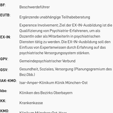
BF
:
Beschwerdeführer
EUTB
:
Ergänzende unabhängige Teilhabeberatung
Experence Involvement; Ziel der EX-IN-Ausbildung ist die
Qualifizierung von Psychiatrie-Erfahrenen, um als
DozentIn oder als MitarbeiterIn in psychiatrischen
EX-IN
:
Diensten tätig zu werden. Die EX-IN-Ausbildung soll den
Einfluss von Expertenwissen durch Erfahrung auf das
psychiatrische Versorgungssystem stärken.
GPV
:
Gemeindepsychiatrischer Verbund
Gesundheit, Soziales, Versorgung (Planungsgremium des
GSV
:
Bez.Obb.)
IAK-KMO
:
Isar-Amper-Klinikum Klinik München-Ost
kbo
:
Kliniken des Bezirks Oberbayern
KK
:
Krankenkasse
KMO
: