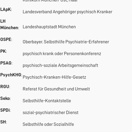
Klinikum München-Ost, Haar
LApK
:
Landesverband Angehöriger psychisch Kranker
LH
Landeshauptstadt München
München
:
OSPE
:
Oberbayer. Selbsthilfe Psychiatrie-Erfahrener
PK
:
psychisch krank oder Personenkonferenz
PSAG
:
psychisch-soziale Arbeitsgemeinschaft
PsychKHG
:
Psychisch-Kranken-Hilfe-Gesetz
RGU
:
Referat für Gesundheit und Umwelt
Seko
:
Selbsthilfe-Kontaktstelle
SPDi
:
sozial-psychiatrischer Dienst
SH
:
Selbsthilfe oder Sozialhilfe