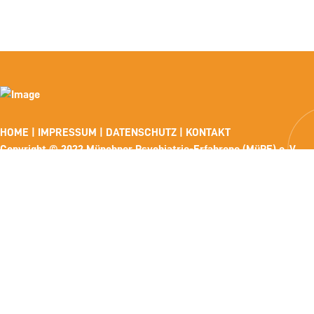
HOME
|
IMPRESSUM
|
DATENSCHUTZ
|
KONTAKT
Copyright © 2022 Münchner Psychiatrie-Erfahrene (MüPE) e. V..
Alle Rechte vorbehalten.