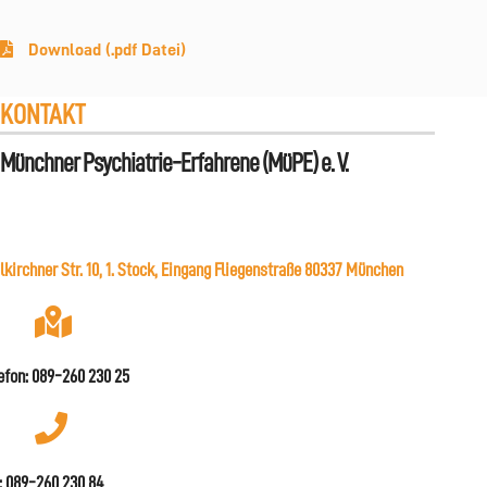
Download (.pdf Datei)
KONTAKT
Münchner Psychiatrie-Erfahrene (MüPE) e. V.
lkirchner Str. 10, 1. Stock, Eingang Fliegenstraße 80337 München
efon: 089-260 230 25
: 089-260 230 84