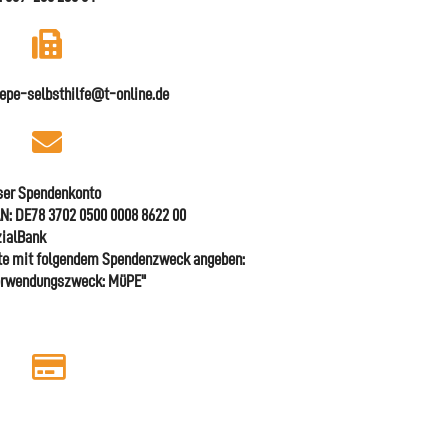
pe-selbsthilfe@t-online.de
ser Spendenkonto
N: DE78 3702 0500 0008 8622 00
ialBank
te mit folgendem Spendenzweck angeben:
erwendungszweck: MüPE"