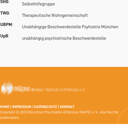
SHG
:
Selbsthilfegruppe
TWG
:
Therapeutische Wohngemeinschaft
UBPM
:
Unabhängige Beschwerdestelle Psyhiatrie München
UpB
:
unabhängig psychiatrische Beschwerdestelle
HOME
|
IMPRESSUM
|
DATENSCHUTZ
|
KONTAKT
Copyright © 2023 Münchner Psychiatrie-Erfahrene (MüPE) e. V.. Alle Rechte
vorbehalten.