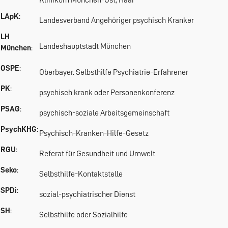
Klinikum München-Ost, Haar
LApK
:
Landesverband Angehöriger psychisch Kranker
LH
Landeshauptstadt München
München
:
OSPE
:
Oberbayer. Selbsthilfe Psychiatrie-Erfahrener
PK
:
psychisch krank oder Personenkonferenz
PSAG
:
psychisch-soziale Arbeitsgemeinschaft
PsychKHG
:
Psychisch-Kranken-Hilfe-Gesetz
RGU
:
Referat für Gesundheit und Umwelt
Seko
:
Selbsthilfe-Kontaktstelle
SPDi
:
sozial-psychiatrischer Dienst
SH
:
Selbsthilfe oder Sozialhilfe