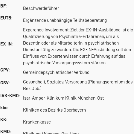
BF
:
Beschwerdeführer
EUTB
:
Ergänzende unabhängige Teilhabeberatung
Experence Involvement; Ziel der EX-IN-Ausbildung ist die
Qualifizierung von Psychiatrie-Erfahrenen, um als
DozentIn oder als MitarbeiterIn in psychiatrischen
EX-IN
:
Diensten tätig zu werden. Die EX-IN-Ausbildung soll den
Einfluss von Expertenwissen durch Erfahrung auf das
psychiatrische Versorgungssystem stärken.
GPV
:
Gemeindepsychiatrischer Verbund
Gesundheit, Soziales, Versorgung (Planungsgremium des
GSV
:
Bez.Obb.)
IAK-KMO
:
Isar-Amper-Klinikum Klinik München-Ost
kbo
:
Kliniken des Bezirks Oberbayern
KK
:
Krankenkasse
KMO
: